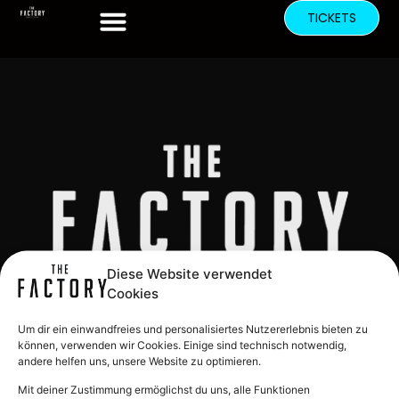
TICKETS
Diese Website verwendet
Cookies
INFOS
AGB
Um dir ein einwandfreies und personalisiertes Nutzererlebnis bieten zu
IMPRESSUM
können, verwenden wir Cookies. Einige sind technisch notwendig,
andere helfen uns, unsere Website zu optimieren.
DATENSCHUTZERKLÄRUNG
Mit deiner Zustimmung ermöglichst du uns, alle Funktionen