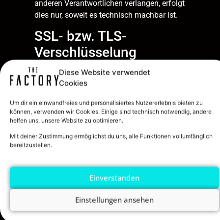
anderen Verantwortlichen verlangen, erfolgt
dies nur, soweit es technisch machbar ist.
SSL- bzw. TLS-
Verschlüsselung
Diese Website verwendet
Diese Seite nutzt aus Sicherheitsgründen
Cookies
und zum Schutz der Übertragung
vertraulicher Inhalte, wie zum Beispiel
Um dir ein einwandfreies und personalisiertes Nutzererlebnis bieten zu
Bestellungen oder Anfragen, die Sie an uns
können, verwenden wir Cookies. Einige sind technisch notwendig, andere
als Seitenbetreiber senden, eine SSL- bzw.
helfen uns, unsere Website zu optimieren.
TLS-Verschlüsselung. Eine verschlüsselte
Mit deiner Zustimmung ermöglichst du uns, alle Funktionen vollumfänglich
Verbindung erkennen Sie daran, dass die
bereitzustellen.
Adresszeile des Browsers von „http://“ auf
„https://“ wechselt und an dem Schloss-
Einverstanden
Symbol in Ihrer Browserzeile.
Wenn die SSL- bzw. TLS-Verschlüsselung
Einstellungen ansehen
aktiviert ist, können die Daten, die Sie an