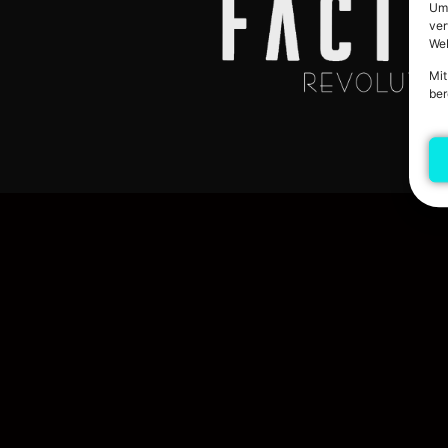
Um 
ver
Web
Mit
ber