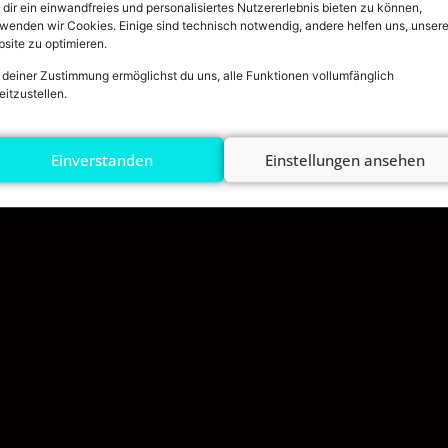
DATENSC
dir ein einwandfreies und personalisiertes Nutzererlebnis bieten zu können,
wenden wir Cookies. Einige sind technisch notwendig, andere helfen uns, unser
site zu optimieren.
 deiner Zustimmung ermöglichst du uns, alle Funktionen vollumfänglich
eitzustellen.
Einverstanden
Einstellungen ansehen